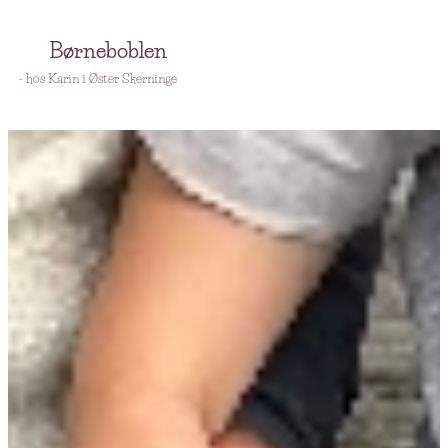
🫧
Børneboblen
🫧
- hos Karin i Øster Skerninge