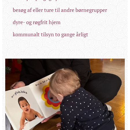
🫧 besøg af eller ture til andre børnegrupper
🫧 dyre- og røgfrit hjem
🫧 kommunalt tilsyn to gange årligt